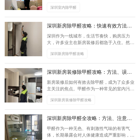
国科技创新之都，深圳的家庭和企业对室内空
深圳室内除甲醛
气质量的关注日益提升。本文将系统解析室内
甲醛的来源、危害及专业治理方案，助您打造
安全宜居的生活空间。
深圳新房除甲醛攻略：快速有效方法助
您安心入住
深圳作为一线城市，生活节奏快，购房压力
大，许多业主在新房装修后都急于入住。然
而，甲醛的释放周期长达3-15年，如果不及时
深圳新房除甲醛攻略
处理，将对居住者的健康造成长期威胁。特别
是对于有孕妇、儿童、老人的家庭，甲醛的危
害更为严重。因此，选择科学合理的除甲醛方
深圳新房装修除甲醛攻略：方法、误区
法，对于保障家人健康至关重要。
与高效解决方案
新房装修后如何有效去除甲醛，成为了众多业
主关注的焦点。甲醛作为一种常见的室内污染
物，不仅影响居住环境的质量，更可能对家人
深圳新房装修除甲醛攻略
的健康造成长期威胁。因此，掌握科学有效的
除甲醛方法，对于新装修的家庭来说至关重
要。
深圳新房除甲醛全攻略：方法、注意事
项与专业服务推荐
甲醛作为一种无色、有刺激性气味的有害气
体，长期暴露会对人体健康造成严重影响，因