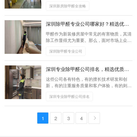
此，深圳新房除甲醛成为了许多业主关注的焦
深圳新房除甲醛全攻略
点。
深圳除甲醛专业公司哪家好？精选优质
品牌，守护家居健康
甲醛作为新装修房屋中常见的有害物质，其清
除工作显得尤为重要。那么，面对市场上众多
的除甲醛公司，深圳除甲醛专业公司哪家好
深圳除甲醛专业公司
呢？本文将为您详细介绍几家在深圳地区口碑
良好、服务专业的除甲醛公司，帮助您做出明
智的选择。
深圳专业除甲醛公司排名，精选优质服
务商
这些公司各有特色，有的擅长技术研发和创
新，有的注重服务质量和客户体验，有的则以
高性价比著称。消费者在选择时可以根据自己
深圳专业除甲醛公司排名
的需求和预算进行综合考虑。
1
2
3
4