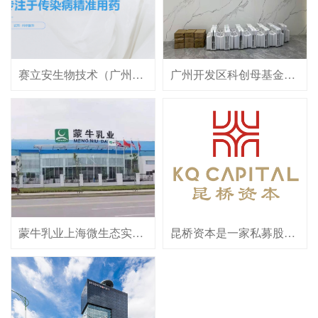
赛立安生物技术（广州）有限公司。一家提供传染病诊断、临床病原微生物检测和用药指导检测以及科研服务的健康医疗企业。继承了前立菲达安的核心团队和业务，专注于一代测序检测产品的开发与研究，提供多个NMPA批准的肝炎、艾滋产品的销售和技术服务。
广州开发区科创母基金管理有限公司（简称“科创母基金公司”）是广州开发区产业基金投资集团有限公司全资子公司，统筹区科创母基金等政策性资金投入。科创母基金联合头部投资机构培育创新生态。区科创母基金目标规模50亿元。科创母基金公司充分发挥政策性基金的财政杠杆放大效应，深度合作深创投、元禾原点、武岳峰、复兴锐正等头部机构。
蒙牛乳业上海微生态实验室，其中实验室包含细胞实验室、粪菌实验室（P2）、细菌细胞互做实验室（P2）、微生物实验室、发酵实验室、分子实验室、分析实验室及实验辅助房间等。
昆桥资本是一家私募股权投资基金管理公司，成立于2019年，专注于半导体和硬科技领域的投资，在深圳、上海和台北均设有办公室，团队跨越海峡两岸三地，汇聚了具备全球知名半导体企业背景的顶尖人才，以及国际领先投行和投资机构的精英力量。 昆桥资本的优势在于不仅拥有两岸资本市场的丰富经验、跨文化的国际视野，还具备产业与金融结合的多元背景。